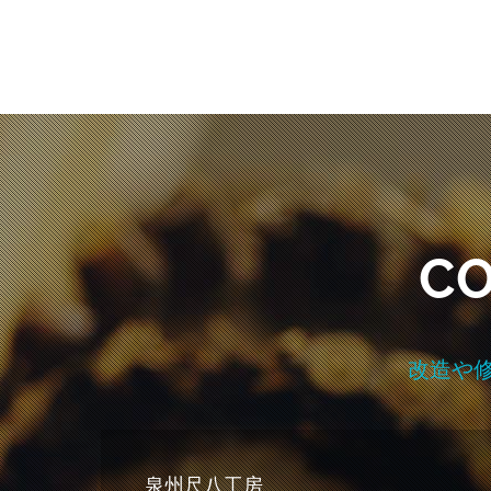
C
改造や
泉州尺八工房