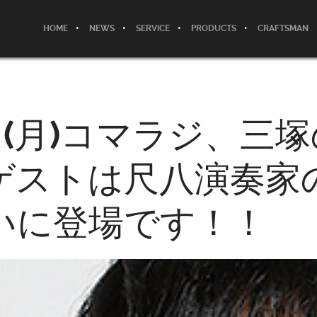
HOME
NEWS
SERVICE
PRODUCTS
CRAFTSMAN
日(月)コマラジ、三
ゲストは尺八演奏家
いに登場です！！