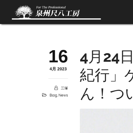
16
4月24
4月 2023
紀行」
ん！つ
三塚
Blog
,
News