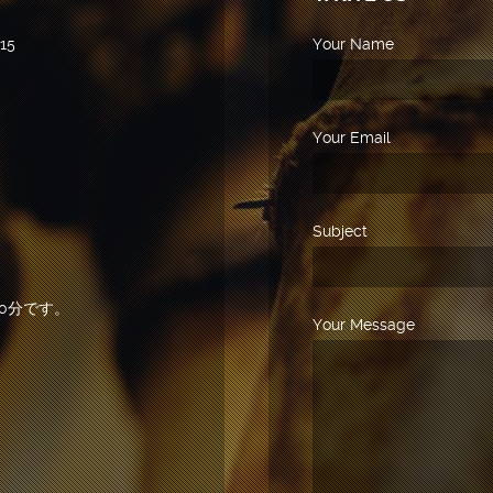
15
Your Name
Your Email
Subject
0分です。
Your Message